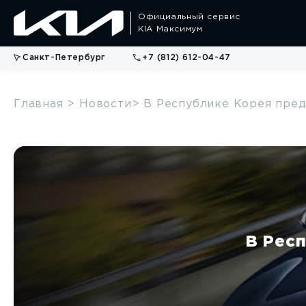
Официальный сервис
KIA Максимум
Санкт-Петербург
+7 (812) 612-04-47
Главная
> Новости
> В Республике Корея пред
K5
KX 1
от 3 100 000 руб.
от 1 989 
В Респ
Обзор модели
О