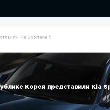
ставили Kia Sportage 5
Sportage ACE
000 руб.
от 2 780 000 руб.
ублике Корея представили Kia S
бзор модели
Обзор моде