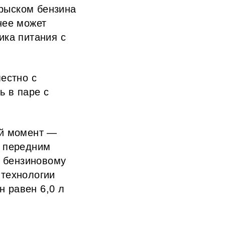
рыском бензина
нее может
ика питания с
местно с
ь в паре с
ий момент —
с передним
к бензиновому
 технологии
 равен 6,0 л