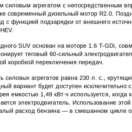
м силовым агрегатом с непосредственным вп
акже современный дизельный мотор R2.0. Позд
ид с функцией подзарядки от внешнего источн
PHEV.
идного SUV основан на моторе 1.6 T-GDi, сов
онирует тяговый 60-сильный электродвигател
ой коробкой переключения передач.
 силовых агрегатов равна 230 л. с., крутящ
дный вариант будет доступен исключительно 
ея емкостью 1,49 кВт·ч используется, когда 
ается электродвигатель. Использование этой
алый расход бензина — в смешанном цикле он