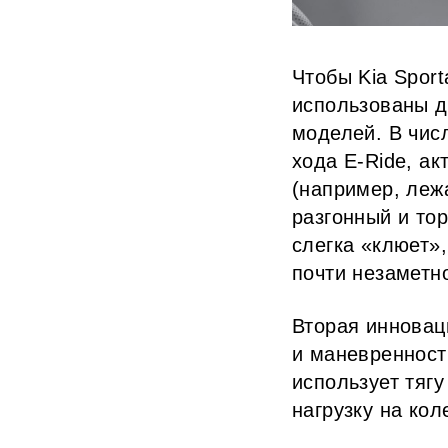
Чтобы Kia Spor
использованы д
моделей. В чис
хода E-Ride, а
(например, леж
разгонный и то
слегка «клюет»
почти незаметн
Вторая инновац
и маневренност
использует тяг
нагрузку на ко