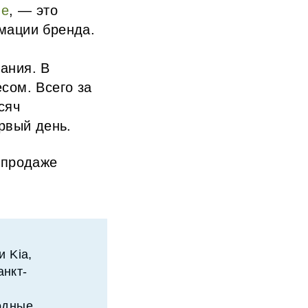
ge
, — это
мации бренда.
ания. В
сом. Всего за
сяч
ервый день.
 продаже
 Kia,
анкт-
одные