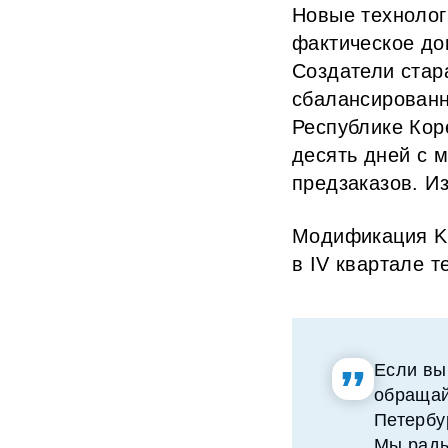
Новые технолог
фактическое до
Создатели стар
сбалансированн
Республике Кор
десять дней с 
предзаказов. И
Модификация Ki
в IV квартале т
Если вы
обращай
Петербу
Мы рады