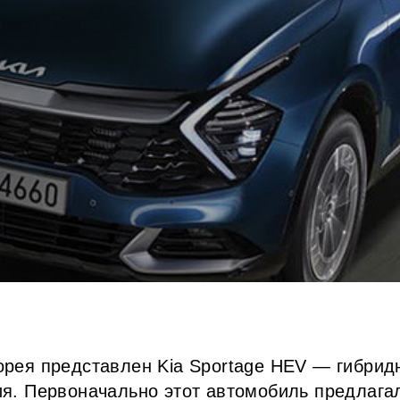
орея представлен Kia Sportage HEV — гибрид
ия. Первоначально этот автомобиль предлага