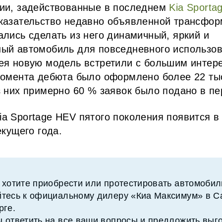
ии, задействованные в последнем
Kia Sporta
казательство недавно объявленной трансфор
ались сделать из него динамичный, яркий и
ый автомобиль для повседневного использов
ея новую модель встретили с большим интере
момента дебюта было оформлено более 22 ты
з них примерно 60 % заявок было подано в п
a Sportage HEV пятого поколения появится в
екущего года.
 хотите приобрести или протестировать автомобили
тесь к официальному дилеру «Киа Максимум» в С
рге.
 ответить на все ваши вопросы и предложить выг