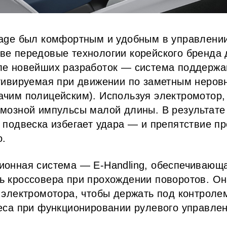
tage был комфортным и удобным в управлении
ве передовые технологии корейского бренда 
ле новейших разработок — система поддержа
ктивируемая при движении по заметным неров
ачим полицейским). Используя электромотор,
рмозной импульсы малой длины. В результате
, подвеска избегает удара — и препятствие п
о.
ионная система — E-Handling, обеспечивающ
ь кроссовера при прохождении поворотов. Он
у электромотора, чтобы держать под контроле
леса при функционировании рулевого управле