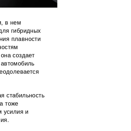
, в нем
для гибридных
ния плавности
ностям
 она создает
 автомобиль
реодолевается
ая стабильность
а тоже
м усилия и
ния.