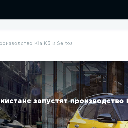
роизводство Kia K5 и Seltos
Sportage ACE
000 руб.
от 2 780 000 руб.
кистане запустят производство K
бзор модели
Обзор моде