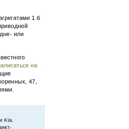
грегатами 1.6
еприводной
едне- или
вестного
записаться на
ющие
коренных, 47,
лями.
 Kia,
анкт-