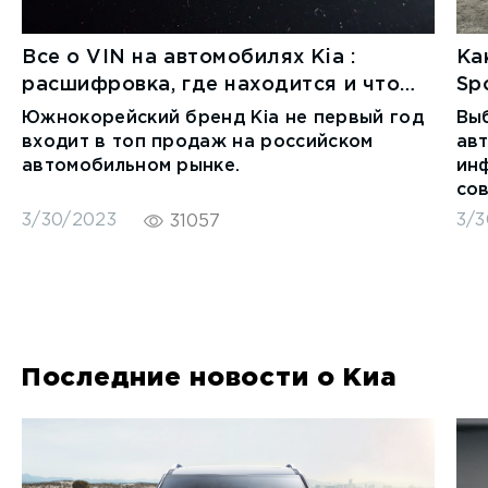
Все о VIN на автомобилях Kia :
Ка
расшифровка, где находится и что
Sp
означает
Южнокорейский бренд Kia не первый год
Выб
входит в топ продаж на российском
ав
автомобильном рынке.
ин
сов
уп
3/30/2023
3/3
31057
кр
Последние новости о Киа