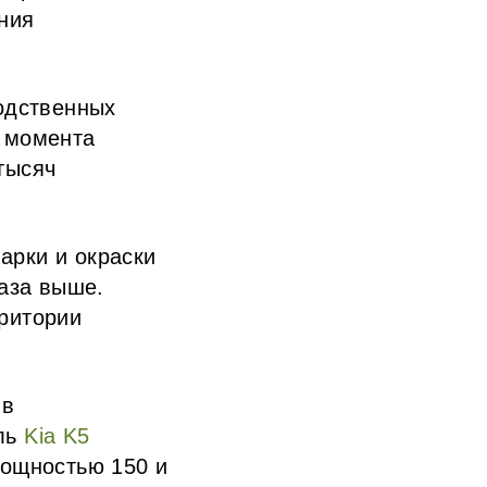
ния
водственных
С момента
тысяч
арки и окраски
раза выше.
ритории
 в
иль
Kia K5
мощностью 150 и