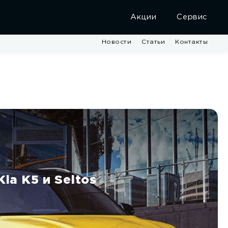
Акции
Сервис
Новости
Статьи
Контакты
ia K5 и Seltos
ли