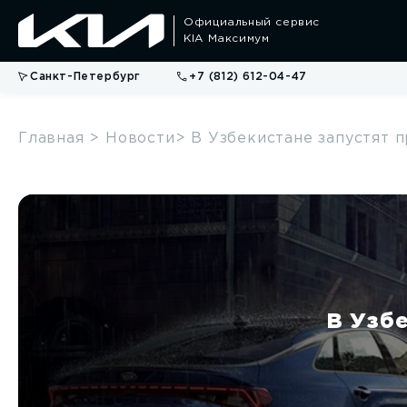
Официальный сервис
KIA Максимум
Санкт-Петербург
+7 (812) 612-04-47
Главная
> Новости
> В Узбекистане запустят п
K5
KX 1
от 3 100 000 руб.
от 1 989 
В Узбе
Обзор модели
О