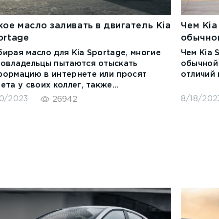
кое масло заливать в двигатель Kia
Чем Kia
ortage
обычно
ирая масло для Kia Sportage, многие
Чем Kia 
товладельцы пытаются отыскать
обычной
формацию в интернете или просят
отличий 
ета у своих коллег, также
равляющих популярным корейским
0/2023
8/18/202
26942
оссовером.