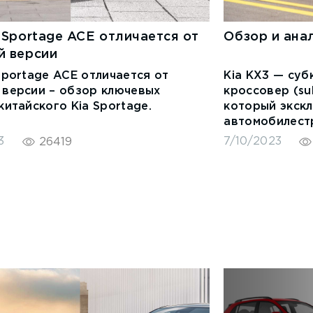
 Sportage ACE отличается от
Обзор и анал
й версии
Sportage ACE отличается от
Kia KX3 — су
 версии – обзор ключевых
кроссовер (su
китайского Kia Sportage.
который экск
автомобилест
Dongfeng Yued
3
7/10/2023
26419
продажи на т