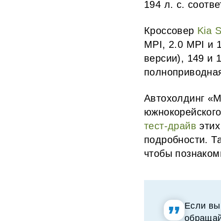
194 л. с. соот
Кроссовер
Kia S
MPI, 2.0 MPI и 
версии), 149 и 
полноприводна
Автохолдинг «
южнокорейского
тест-драйв
этих
подробности. Т
чтобы познаком
Если вы
обращай