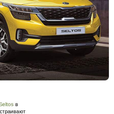
Seltos
в
остраивают